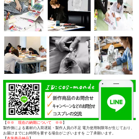
【
※※ 現在の納期について ※※
】
製作側による素材の入荷遅延・製作人員の不足 電力使用制限等が生じており、
お届けまでにお時間を要する場合がございますを ご了承願います。
【
衣装商品納品
】