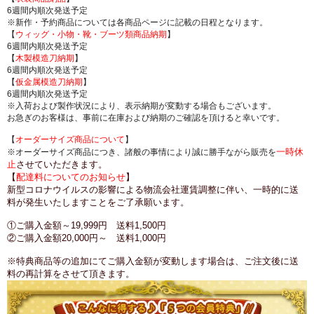
6週間内順次発送予定
※新作・予約商品については各商品ページに記載の日程となります。
【
ウィッグ・小物・靴・ブーツ類商品納期
】
6週間内順次発送予定
【
木製模造刀納期
】
6週間内順次発送予定
【
仮金属模造刀納期
】
6週間内順次発送予定
※入荷および製作状況により、表示納期が変動する場合もございます。
お急ぎのお客様は、事前に在庫および納期のご確認を頂けると幸いです。
【
オーダーサイズ商品について
】
一時休
※オーダーサイズ商品につき、諸般の事情により誠に勝手ながら販売を
止
させていただきます。
【
配達料についてのお知らせ
】
新型コロナウイルスの影響による物流会社運賃調整に伴い、一時的に送
料が発生いたしますことをご了承願います。
①ご購入金額～19,999円 送料1,500円
②ご購入金額20,000円～ 送料1,000円
※特典商品等の追加にてご購入金額が変動します場合は、ご注文後に送
料の再計算をさせて頂きます。