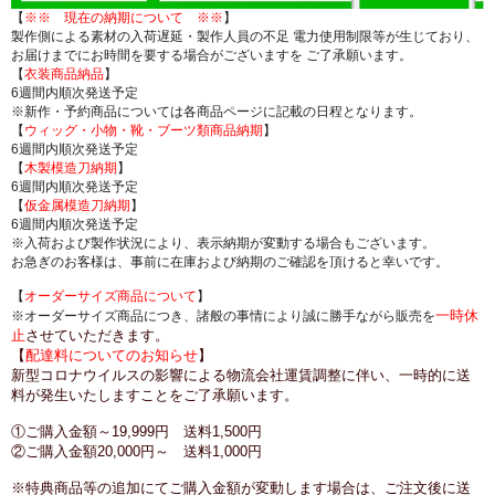
【
※※ 現在の納期について ※※
】
製作側による素材の入荷遅延・製作人員の不足 電力使用制限等が生じており、
お届けまでにお時間を要する場合がございますを ご了承願います。
【
衣装商品納品
】
6週間内順次発送予定
※新作・予約商品については各商品ページに記載の日程となります。
【
ウィッグ・小物・靴・ブーツ類商品納期
】
6週間内順次発送予定
【
木製模造刀納期
】
6週間内順次発送予定
【
仮金属模造刀納期
】
6週間内順次発送予定
※入荷および製作状況により、表示納期が変動する場合もございます。
お急ぎのお客様は、事前に在庫および納期のご確認を頂けると幸いです。
【
オーダーサイズ商品について
】
一時休
※オーダーサイズ商品につき、諸般の事情により誠に勝手ながら販売を
止
させていただきます。
【
配達料についてのお知らせ
】
新型コロナウイルスの影響による物流会社運賃調整に伴い、一時的に送
料が発生いたしますことをご了承願います。
①ご購入金額～19,999円 送料1,500円
②ご購入金額20,000円～ 送料1,000円
※特典商品等の追加にてご購入金額が変動します場合は、ご注文後に送